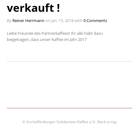
verkauft !
By
Reiner Herrmann
on Jan. 15, 2018 with
0 Comments
Liebe Freunde des Partnerkaffees! Ihr alle habt dazu
beigetragen, dass unser Kaffee im Jahr 2017
© Aschaffenburger Solidaritäts-Kaffee e.V..
Back to top