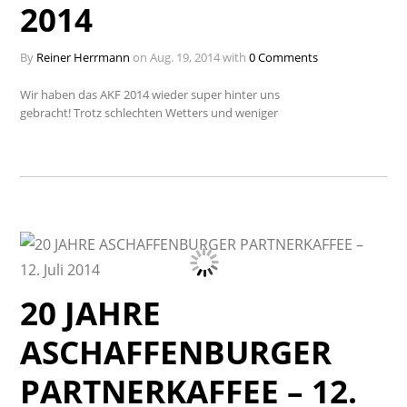
2014
By
Reiner Herrmann
on Aug. 19, 2014 with
0 Comments
Wir haben das AKF 2014 wieder super hinter uns
gebracht! Trotz schlechten Wetters und weniger
20 JAHRE
ASCHAFFENBURGER
PARTNERKAFFEE – 12.