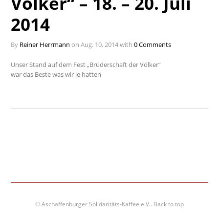
Völker“ – 18. – 20. Juli
2014
By
Reiner Herrmann
on Aug. 10, 2014 with
0 Comments
Unser Stand auf dem Fest „Brüderschaft der Völker“
war das Beste was wir je hatten
© Aschaffenburger Solidaritäts-Kaffee e.V..
Back to top